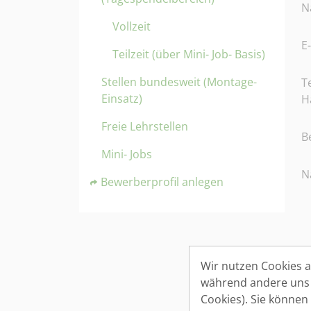
N
Vollzeit
E
Teilzeit (über Mini- Job- Basis)
Stellen bundesweit (Montage-
T
Einsatz)
H
Freie Lehrstellen
B
Mini- Jobs
N
Bewerberprofil anlegen
Wir nutzen Cookies au
A
während andere uns h
B
Cookies). Sie können