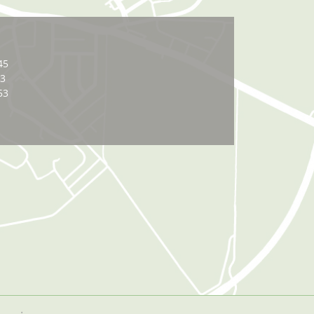
45
03
53