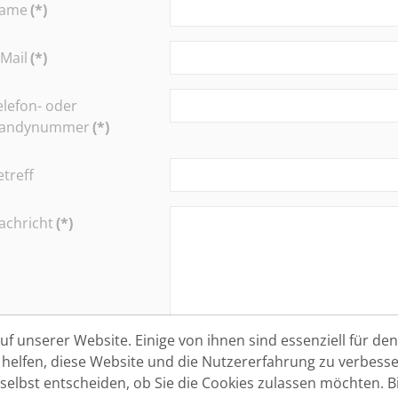
ame
(*)
-Mail
(*)
elefon- oder
andynummer
(*)
etreff
achricht
(*)
f unserer Website. Einige von ihnen sind essenziell für den 
ufnahme in den
Bitte nehmen Sie mich auch in
elfen, diese Website und die Nutzererfahrung zu verbesse
ewerber-Datenbank
bewusst, dass ich die Einwillig
 selbst entscheiden, ob Sie die Cookies zulassen möchten. Bi