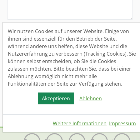
Aufnahme in den Bewerber-Datenbank
Wir nutzen Cookies auf unserer Website. Einige von
Bitte nehmen Sie mich auch in die Bewerber-
ihnen sind essenziell für den Betrieb der Seite,
Datenbank auf. Ich bin mir bewusst, dass ich
während andere uns helfen, diese Website und die
die Einwilligung jederzeit widerrufen kann.
Nutzererfahrung zu verbessern (Tracking Cookies). Sie
können selbst entscheiden, ob Sie die Cookies
Datenschutz
(*)
zulassen möchten. Bitte beachten Sie, dass bei einer
Ja, ich habe die
Datenschutzerklärung
gelesen
Ablehnung womöglich nicht mehr alle
und bin damit einverstanden.
Funktionalitäten der Seite zur Verfügung stehen.
Akzeptieren
Ablehnen
Senden
Weitere Informationen
Impressum