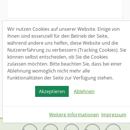
Aufnahme in den Bewerber-Datenbank
Wir nutzen Cookies auf unserer Website. Einige von
Bitte nehmen Sie mich auch in die Bewerber-
ihnen sind essenziell für den Betrieb der Seite,
Datenbank auf. Ich bin mir bewusst, dass ich
während andere uns helfen, diese Website und die
die Einwilligung jederzeit widerrufen kann.
Nutzererfahrung zu verbessern (Tracking Cookies). Sie
können selbst entscheiden, ob Sie die Cookies
Datenschutz
(*)
zulassen möchten. Bitte beachten Sie, dass bei einer
Ja, ich habe die
Datenschutzerklärung
gelesen
Ablehnung womöglich nicht mehr alle
und bin damit einverstanden.
Funktionalitäten der Seite zur Verfügung stehen.
Akzeptieren
Ablehnen
Senden
Weitere Informationen
Impressum