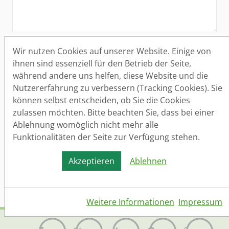
Aufnahme in den Bewerber-Datenbank
Wir nutzen Cookies auf unserer Website. Einige von
Bitte nehmen Sie mich auch in die Bewerber-
ihnen sind essenziell für den Betrieb der Seite,
Datenbank auf. Ich bin mir bewusst, dass ich
während andere uns helfen, diese Website und die
die Einwilligung jederzeit widerrufen kann.
Nutzererfahrung zu verbessern (Tracking Cookies). Sie
können selbst entscheiden, ob Sie die Cookies
Datenschutz
(*)
zulassen möchten. Bitte beachten Sie, dass bei einer
Ja, ich habe die
Datenschutzerklärung
gelesen
Ablehnung womöglich nicht mehr alle
und bin damit einverstanden.
Funktionalitäten der Seite zur Verfügung stehen.
Akzeptieren
Ablehnen
Senden
Weitere Informationen
Impressum