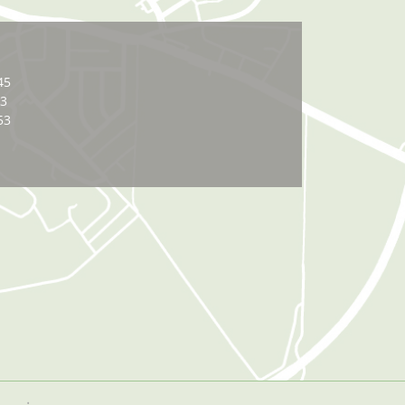
45
03
53