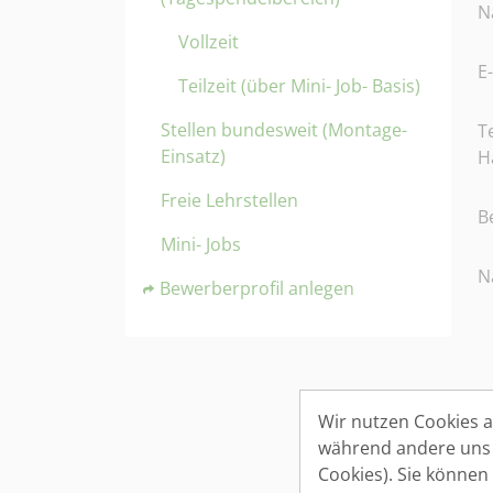
N
Vollzeit
E
Teilzeit (über Mini- Job- Basis)
Stellen bundesweit (Montage-
T
Einsatz)
H
Freie Lehrstellen
B
Mini- Jobs
N
Bewerberprofil anlegen
Wir nutzen Cookies au
A
während andere uns h
B
Cookies). Sie können