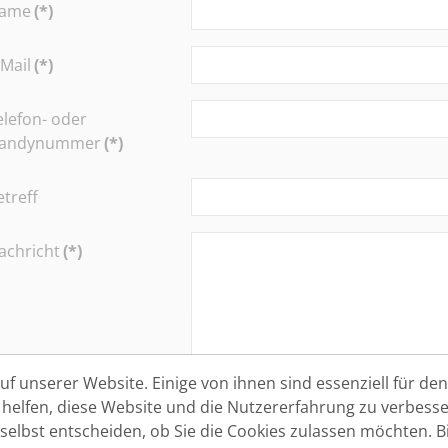
ame
(*)
-Mail
(*)
elefon- oder
andynummer
(*)
etreff
achricht
(*)
f unserer Website. Einige von ihnen sind essenziell für den 
ufnahme in den
Bitte nehmen Sie mich auch in
elfen, diese Website und die Nutzererfahrung zu verbesse
ewerber-Datenbank
bewusst, dass ich die Einwillig
 selbst entscheiden, ob Sie die Cookies zulassen möchten. Bi