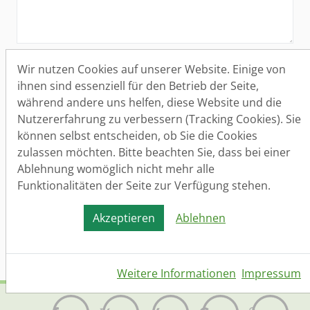
Aufnahme in den Bewerber-Datenbank
Wir nutzen Cookies auf unserer Website. Einige von
Bitte nehmen Sie mich auch in die Bewerber-
ihnen sind essenziell für den Betrieb der Seite,
Datenbank auf. Ich bin mir bewusst, dass ich
während andere uns helfen, diese Website und die
die Einwilligung jederzeit widerrufen kann.
Nutzererfahrung zu verbessern (Tracking Cookies). Sie
können selbst entscheiden, ob Sie die Cookies
Datenschutz
(*)
zulassen möchten. Bitte beachten Sie, dass bei einer
Ja, ich habe die
Datenschutzerklärung
gelesen
Ablehnung womöglich nicht mehr alle
und bin damit einverstanden.
Funktionalitäten der Seite zur Verfügung stehen.
Akzeptieren
Ablehnen
Senden
Weitere Informationen
Impressum