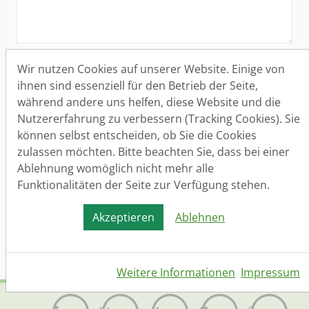
Aufnahme in den Bewerber-Datenbank
Wir nutzen Cookies auf unserer Website. Einige von
Bitte nehmen Sie mich auch in die Bewerber-
ihnen sind essenziell für den Betrieb der Seite,
Datenbank auf. Ich bin mir bewusst, dass ich
während andere uns helfen, diese Website und die
die Einwilligung jederzeit widerrufen kann.
Nutzererfahrung zu verbessern (Tracking Cookies). Sie
können selbst entscheiden, ob Sie die Cookies
Datenschutz
(*)
zulassen möchten. Bitte beachten Sie, dass bei einer
Ja, ich habe die
Datenschutzerklärung
gelesen
Ablehnung womöglich nicht mehr alle
und bin damit einverstanden.
Funktionalitäten der Seite zur Verfügung stehen.
Akzeptieren
Ablehnen
Senden
Weitere Informationen
Impressum