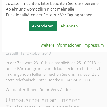
zulassen möchten. Bitte beachten Sie, dass bei einer
E-Mail: info@sav-p.de
Ablehnung womöglich nicht mehr alle
Fax: (0 34 64) 54 35 53
Funktionalitäten der Seite zur Verfügung stehen.
Vielen Dank für Ihr Verständnis.
Akzeptieren
Ablehnen
Urlaub vom 23.10. bis
einschließlich 25.10.2013
Weitere Informationen
Impressum
Details
Geschrieben von:
Alexanders Webdesign
Erstellt: 18. Oktober 2013
In der Zeit vom 23.10. bis einschließlich 25.10.2013 ist
unser Büro aufgrund von Urlaub leider nicht besetzt.
In dringenden Fällen erreichen Sie uns in dieser Zeit
stets telefonisch unter Handy: 01 74/ 24 75 003.
Wir danken Ihnen für Ihr Verständnis.
Umbauarbeiten an unserer
Telekommunikationsanlage