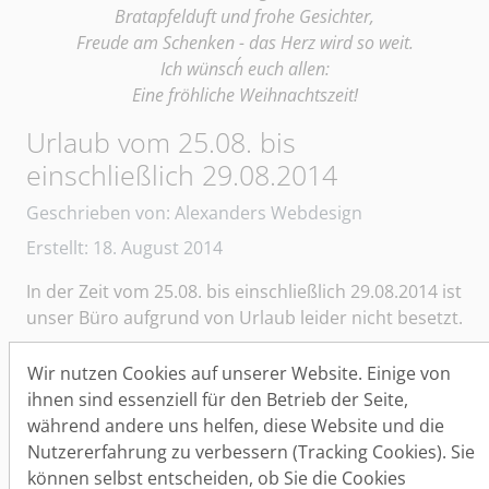
Bratapfelduft und frohe Gesichter,
Freude am Schenken - das Herz wird so weit.
Ich wünsch´ euch allen:
Eine fröhliche Weihnachtszeit!
Urlaub vom 25.08. bis
einschließlich 29.08.2014
Details
Geschrieben von:
Alexanders Webdesign
Erstellt: 18. August 2014
In der Zeit vom 25.08. bis einschließlich 29.08.2014 ist
unser Büro aufgrund von Urlaub leider nicht besetzt.
Wichtige Nachrichten sprechen Sie bitte auf unseren
Wir nutzen Cookies auf unserer Website. Einige von
AB. - Bewerbungsunterlagen bzw. allgemeine
ihnen sind essenziell für den Betrieb der Seite,
Anfagen schicken Sie uns einfach per Post, per E-Mail
während andere uns helfen, diese Website und die
oder per Fax. - Wir melden uns dann ab dem
Nutzererfahrung zu verbessern (Tracking Cookies). Sie
01.09.2014 bei Ihnen zurück.
können selbst entscheiden, ob Sie die Cookies