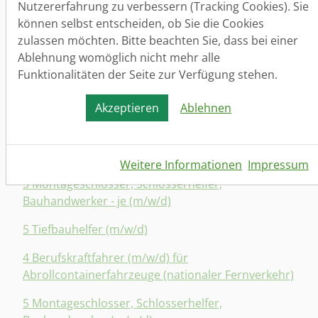
Nutzererfahrung zu verbessern (Tracking Cookies). Sie
Kanalbau
können selbst entscheiden, ob Sie die Cookies
3 Möbelmonteure (m/w/d)
zulassen möchten. Bitte beachten Sie, dass bei einer
Ablehnung womöglich nicht mehr alle
5 Ladenbaumonteure/ Tischler/ Metallbauer
Funktionalitäten der Seite zur Verfügung stehen.
(m/w/d)
Akzeptieren
Ablehnen
3 Elektroinstallateure und Elektrohelfer (je m/w/d)
(16 - 20 Euro/ Std.)
5 Lüftungsanlagenmonteure (m/w/d)
Weitere Informationen
Impressum
5 Montageschlosser, Schlosserhelfer,
Bauhandwerker - je (m/w/d)
5 Tiefbauhelfer (m/w/d)
4 Berufskraftfahrer (m/w/d) für
Abrollcontainerfahrzeuge (nationaler Fernverkehr)
5 Montageschlosser, Schlosserhelfer,