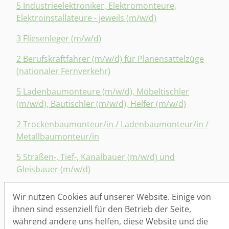
5 Industrieelektroniker, Elektromonteure,
Elektroinstallateure - jeweils (m/w/d)
3 Fliesenleger (m/w/d)
2 Berufskraftfahrer (m/w/d) für Planensattelzüge
(nationaler Fernverkehr)
5 Ladenbaumonteure (m/w/d), Möbeltischler
(m/w/d), Bautischler (m/w/d), Helfer (m/w/d)
2 Trockenbaumonteur/in / Ladenbaumonteur/in /
Metallbaumonteur/in
5 Straßen-, Tief-, Kanalbauer (m/w/d) und
Gleisbauer (m/w/d)
2 Baumaschinisten (m/w/d) bzw. Baggerfahrer
Wir nutzen Cookies auf unserer Website. Einige von
(m/w/d) (bis 20 Tonnen)
ihnen sind essenziell für den Betrieb der Seite,
während andere uns helfen, diese Website und die
2 Vorarbeiter (m/w/d) für Straßen-, Tief- und