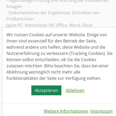
- regelmäßige Prüfung und Wartung der installierten
Anlagen
- Dokumentation der Ergebnisse, Schreiben von
Prüfberichten
(gute PC- Kenntnisse: MS Office -Word, Excel-
erforderlich!)
Wir nutzen Cookies auf unserer Website. Einige von
- Anfertigen von Luftbildern von den installierten
ihnen sind essenziell für den Betrieb der Seite,
Anlagen (mittels moderner Drohnentechnik)
während andere uns helfen, diese Website und die
- selbständige Baustellenabrechnung
Nutzererfahrung zu verbessern (Tracking Cookies). Sie
(Barkassenabrechnung: Kassenbuch führen, Belege
können selbst entscheiden, ob Sie die Cookies
abrechnen)
zulassen möchten. Bitte beachten Sie, dass bei einer
- Durchführen regelmäßiger Inventuren und
Ablehnung womöglich nicht mehr alle
Lagerverwaltung (Arbeitsmaterial und Werkzeuge)
Funktionalitäten der Seite zur Verfügung stehen.
Anforderungsprofil
Akzeptieren
Ablehnen
Ihre Aufgabenfelder:
- Montieren von Brand- und Blitzschutzanlagen für
Industrie-, Gewerbe- und Privatkunden
Weitere Informationen
Impressum
(Höhentauglichkeit bis zu einer Höhe von ca. 20