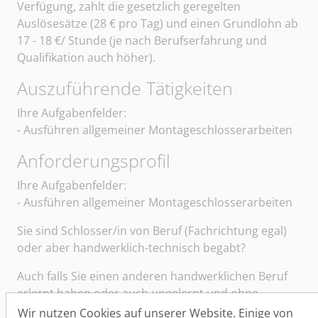
Verfügung, zahlt die gesetzlich geregelten
Auslösesätze (28 € pro Tag) und einen Grundlohn ab
17 - 18 €/ Stunde (je nach Berufserfahrung und
Qualifikation auch höher).
Auszuführende Tätigkeiten
Sangerhäuser Arbeitsvermittlung und Personalberatun
Ihre Aufgabenfelder:
- Ausführen allgemeiner Montageschlosserarbeiten
Anforderungsprofil
Ihre Aufgabenfelder:
- Ausführen allgemeiner Montageschlosserarbeiten
Sie sind Schlosser/in von Beruf (Fachrichtung egal)
oder aber handwerklich-technisch begabt?
Auch falls Sie einen anderen handwerklichen Beruf
erlernt haben oder auch ungelernt und ohne
Berufsabschluss sind, können Sie sich gern
Wir nutzen Cookies auf unserer Website. Einige von