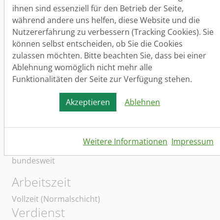
bewerben. - Das Unternehmen gewährleistet eine
ihnen sind essenziell für den Betrieb der Seite,
umfassende Einarbeitung vor Ort auf den jeweiligen
während andere uns helfen, diese Website und die
Baustellen.
Nutzererfahrung zu verbessern (Tracking Cookies). Sie
können selbst entscheiden, ob Sie die Cookies
Einzugsgebiet/e der Bewerber/innen
zulassen möchten. Bitte beachten Sie, dass bei einer
Sie sollten idealerweise aus dem Einzugsgebiet
Ablehnung womöglich nicht mehr alle
Sangerhausen, Artern, Kyffhäuserkreis bzw. dem
Funktionalitäten der Seite zur Verfügung stehen.
jeweiligen Nahbereich kommen.
Akzeptieren
Ablehnen
Wir freuen uns auf Ihre Bewerbung. - Recht vielen
Dank im Voraus für Ihr Interesse und Ihr Vertrauen.
Arbeitsort
Weitere Informationen
Impressum
bundesweit
Arbeitszeit
Vollzeit (Normalschicht)
Verdienst