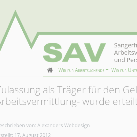
Sangerh
Arbeits
und Per
Wir für Arbeitsuchende
Wir für Unt
Zulassung als Träger für den Ge
Arbeitsvermittlung- wurde erteil
etails
eschrieben von:
Alexanders Webdesign
rstellt: 17. August 2012