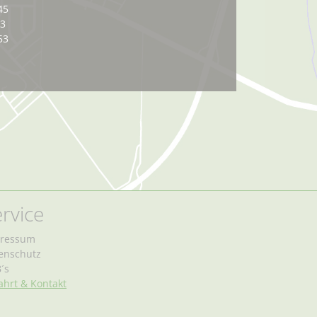
45
03
53
rvice
ressum
enschutz
´s
ahrt & Kontakt