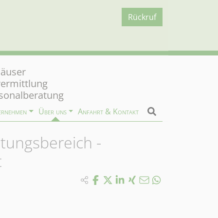
Rückruf
äuser
vermittlung
sonalberatung
ernehmen
Über uns
Anfahrt & Kontakt
ltungsbereich -
t