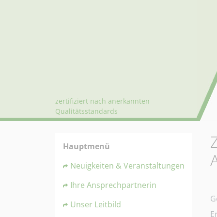
zertifiziert nach anerkannten
Qualitätsstandards
Hauptmenü
Neuigkeiten & Veranstaltungen
Ihre Ansprechpartnerin
D
G
Unser Leitbild
E