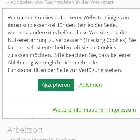
- Abbinden von Dachstühlen in der Werkstatt
- eine Einweisung in die Bedienung der einzelnen
Maschinen erfolgt vor Ort im Betrieb
Wir nutzen Cookies auf unserer Website. Einige von
- Einbau und Montage der Bauelemente vor Ort auf
ihnen sind essenziell für den Betrieb der Seite,
den jeweiligen Kundenbaustellen
während andere uns helfen, diese Website und die
- Dachstuhlaufbau und Dachstuhldämmung
Nutzererfahrung zu verbessern (Tracking Cookies). Sie
- Verlegen von Laminat und Fertigparkett
können selbst entscheiden, ob Sie die Cookies
- alle Holzarbeiten, die im Bereich der
zulassen möchten. Bitte beachten Sie, dass bei einer
Innenraumsanierung anfallen
Ablehnung womöglich nicht mehr alle
- überwiegend Sanierung von Einfamilienhäusern
Funktionalitäten der Seite zur Verfügung stehen.
Einzugsgebiet/e der Bewerber/innen
Akzeptieren
Ablehnen
Sie sollten idealerweise aus den Regionen Hettstedt,
Eisleben, Mansfeld, Kännern, Wettin-Läbejün,
Salzatal, Salzmünde, Seegebiet Mansfelder Land
Weitere Informationen
Impressum
und/ oder jeweiliger Nahbereich kommen.
Arbeitsort