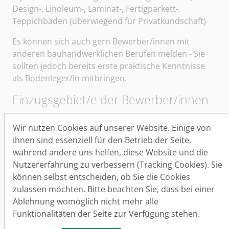
Design-, Linoleum-, Laminat-, Fertigparkett-,
Teppichbäden (überwiegend für Privatkundschaft)
Es können sich auch gern Bewerber/innen mit
anderen bauhandwerklichen Berufen melden - Sie
sollten jedoch bereits erste praktische Kenntnisse
als Bodenleger/in mitbringen.
Einzugsgebiet/e der Bewerber/innen
Sie sollten idealerweise aus den Regionen Südharz,
Wir nutzen Cookies auf unserer Website. Einige von
Sangerhausen, Allstedt, Querfurt, Eisleben und/ oder
ihnen sind essenziell für den Betrieb der Seite,
dem jeweiligen Nahbereich kommen.
während andere uns helfen, diese Website und die
Arbeitsort
Nutzererfahrung zu verbessern (Tracking Cookies). Sie
können selbst entscheiden, ob Sie die Cookies
Landkreis Mansfeld- Südharz und
zulassen möchten. Bitte beachten Sie, dass bei einer
Tagespendelbereich
Ablehnung womöglich nicht mehr alle
Arbeitszeit
Funktionalitäten der Seite zur Verfügung stehen.