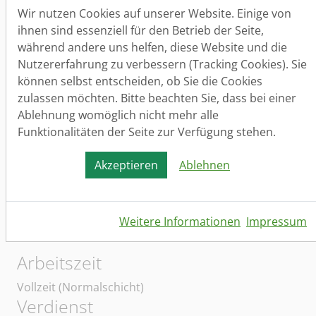
- Einbau und Montage der Bauelemente vor Ort auf
Wir nutzen Cookies auf unserer Website. Einige von
den jeweiligen Kundenbaustellen
ihnen sind essenziell für den Betrieb der Seite,
- Abbinden von Dachstühlen in der Werkstatt
während andere uns helfen, diese Website und die
- Dachstuhlaufbau und Dachstuhldämmung
Nutzererfahrung zu verbessern (Tracking Cookies). Sie
können selbst entscheiden, ob Sie die Cookies
Einzugsgebiet/e der Bewerber/innen
zulassen möchten. Bitte beachten Sie, dass bei einer
Sie sollten idealerweise aus dem Einzugsgebiet
Ablehnung womöglich nicht mehr alle
Sangerhausen, Lutherstadt Eisleben, Mansfeld,
Funktionalitäten der Seite zur Verfügung stehen.
Hettstedt, Seegebiet Mansfelder Land, Querfurt und/
oder jeweiliger Nahbereich kommen.
Akzeptieren
Ablehnen
Arbeitsort
Sangerhausen, Lutherstadt Eisleben, Landkreis
Weitere Informationen
Impressum
Mansfeld- Südharz und Tagespendelbereich
Arbeitszeit
Vollzeit (Normalschicht)
Verdienst