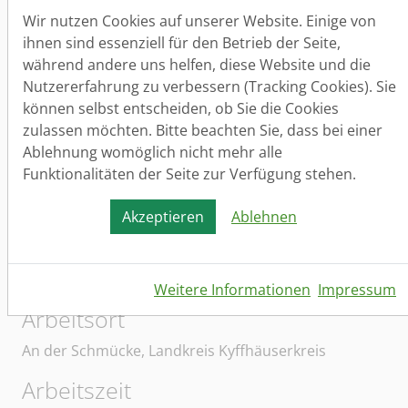
- in den Wintermonaten: Winterdienstarbeiten
Wir nutzen Cookies auf unserer Website. Einige von
-Übernahme von anfallenden Boten- und
ihnen sind essenziell für den Betrieb der Seite,
Transportarbeiten (Einkauf v. Material, Werkzeug
während andere uns helfen, diese Website und die
etc.) mit dem Kleintransporter (Führerscheinklasse B
Nutzererfahrung zu verbessern (Tracking Cookies). Sie
ausreichend).
können selbst entscheiden, ob Sie die Cookies
zulassen möchten. Bitte beachten Sie, dass bei einer
Einzugsgebiet/e der Bewerber/innen
Ablehnung womöglich nicht mehr alle
Sie sollten idealerweise aus der Region
Funktionalitäten der Seite zur Verfügung stehen.
Kyffhäuserkreis/ An der Schmücke bzw. den
unmittelbar angrenzenden Ortschaften kommen.
Akzeptieren
Ablehnen
Wir freuen uns auf Ihre Bewerbung. - Recht vielen
Dank im Voraus für Ihr Interesse und Ihr Vertrauen.
Weitere Informationen
Impressum
Arbeitsort
An der Schmücke, Landkreis Kyffhäuserkreis
Arbeitszeit