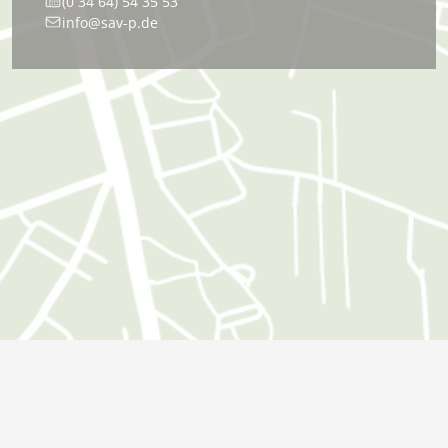
(0 34 64) 54 35 53
info@sav-p.de
Öffnungszeiten