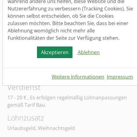
während andere uns helfen, diese Website und die
Mansfelder Land) kommen.
Nutzererfahrung zu verbessern (Tracking Cookies). Sie
können selbst entscheiden, ob Sie die Cookies
Wir freuen uns auf Ihre Bewerbung. Recht vielen
zulassen möchten. Bitte beachten Sie, dass bei einer
Dank im Voraus für Ihr Interesse und Ihr Vertrauen.
Ablehnung womöglich nicht mehr alle
Arbeitsort
Funktionalitäten der Seite zur Verfügung stehen.
Sangerhausen, Lutherstadt Eisleben, Mansfeld,
Akzeptieren
Ablehnen
Hettstedt, Querfurt, Seegebiet Mansfelder Land
Arbeitszeit
Weitere Informationen
Impressum
Vollzeit (Normalschicht)
Verdienst
17 - 20
€ , Es erfolgen regelmäßig Lohnanpassungen
gemäß Tarif Bau.
Lohnzusatz
Urlaubsgeld, Weihnachtsgeld