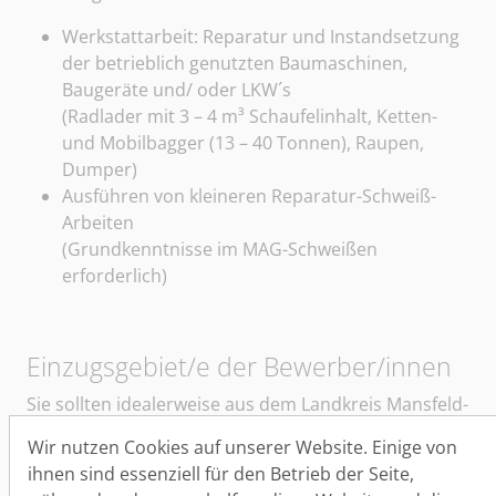
Werkstattarbeit: Reparatur und Instandsetzung
der betrieblich genutzten Baumaschinen,
Baugeräte und/ oder LKW´s
(Radlader mit 3 – 4 m³ Schaufelinhalt, Ketten-
und Mobilbagger (13 – 40 Tonnen), Raupen,
Dumper)
Ausführen von kleineren Reparatur-Schweiß-
Arbeiten
(Grundkenntnisse im MAG-Schweißen
erforderlich)
Einzugsgebiet/e der Bewerber/innen
Sie sollten idealerweise aus dem Landkreis Mansfeld-
Südharz (Region Sangerhausen - Lutherstadt
Wir nutzen Cookies auf unserer Website. Einige von
Eisleben - Mansfeld - Hettstedt) bzw. den
ihnen sind essenziell für den Betrieb der Seite,
angrenzenden Regionen (Querfurt - Seegebiet