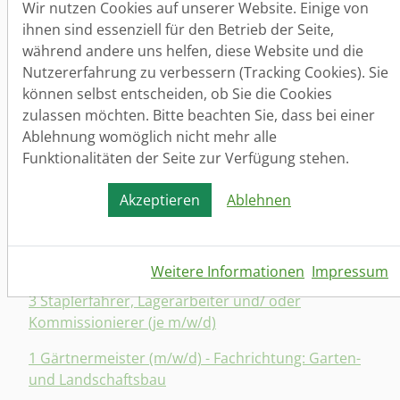
Wir nutzen Cookies auf unserer Website. Einige von
Dokumentation
ihnen sind essenziell für den Betrieb der Seite,
während andere uns helfen, diese Website und die
1 Bauleiter (m/w/d) für (Spezial-)Tiefbau und
Nutzererfahrung zu verbessern (Tracking Cookies). Sie
Tiefbau- ähnliche Projekte (auch
können selbst entscheiden, ob Sie die Cookies
Quereinsteiger/innen)
zulassen möchten. Bitte beachten Sie, dass bei einer
10 Produktionshelfer (m/w/d) - leiche
Ablehnung womöglich nicht mehr alle
Anlerntätigkeit
Funktionalitäten der Seite zur Verfügung stehen.
3 Gerüstbauer (m/w/d) und Gerüstbauhelfer
Akzeptieren
Ablehnen
(m/w/d)
5 Gabelstaplerfahrer (m/w/d) (Tragfähigkeit von 2
bis 4 Tonnen)
Weitere Informationen
Impressum
3 Staplerfahrer, Lagerarbeiter und/ oder
Kommissionierer (je m/w/d)
1 Gärtnermeister (m/w/d) - Fachrichtung: Garten-
und Landschaftsbau